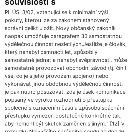
souvislosti s
Pl. ÚS. 3/02, vztahující se k minimální výši
pokuty, kterou lze za zákonem stanovený
správní delikt uložit. Nový občanský zákoník
naopak umožňuje paragrafem 33 samostatnou
výdělečnou činnost nezletilých.Jestliže je člověk,
který nenabyl osmnácti let, způsobilý
samostatně jednat a nenabyl svéprávnosti, může
samostatně provozovat obchodní závod (tj. činit
vše, co je s jeho provozem spojeno) nebo
vykonávat jinou obdobnou výdělečnou činnost.
je pak nutno posuzovat, zda je úsek komunikace
popsaný ve výroku rozhodnutí o přestupku
společně s označením času a způsobu spáchání
přestupku vymezen dostatečně konkrétně tak,
aby nemohl být skutek zaměněn s jiným.“ [12] V
rozsudku Nejvyššího správního soudu ze dne 16.