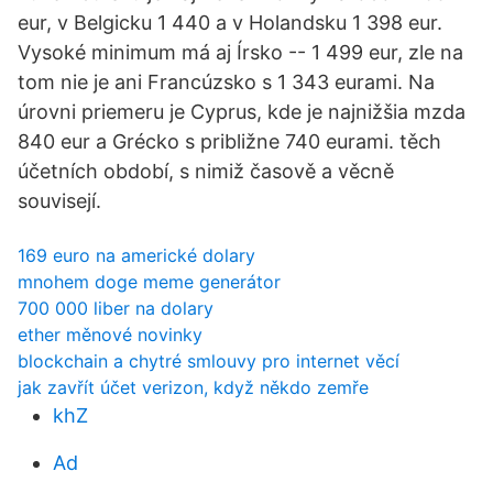
eur, v Belgicku 1 440 a v Holandsku 1 398 eur.
Vysoké minimum má aj Írsko -- 1 499 eur, zle na
tom nie je ani Francúzsko s 1 343 eurami. Na
úrovni priemeru je Cyprus, kde je najnižšia mzda
840 eur a Grécko s približne 740 eurami. těch
účetních období, s nimiž časově a věcně
souvisejí.
169 euro na americké dolary
mnohem doge meme generátor
700 000 liber na dolary
ether měnové novinky
blockchain a chytré smlouvy pro internet věcí
jak zavřít účet verizon, když někdo zemře
khZ
Ad