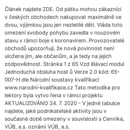
Článek najdete ZDE. Od pátku mohou zákazníci
v českých obchodech nakupovat maximálně ve
dvou, výjimkou jsou jen nezletilé děti. Vláda toto
omezení svobody pohybu zavedla v nouzovém
stavu v rámci boje s koronavirem. Provozovatelé
obchodů upozorňují, že nová povinnost není
uložena jim, ale občanům, a je tedy na jejich
zodpovědnost. Stránka 1 z 65 Vzd ělávací modul
Jednoduchá obsluha host ů Verze 2.0 kód: 65-
007-H dle Národní soustavy kvalifikací
www.narodni-kvalifikace.cz Tato metodika pro
lektory byla vytvo řena v rámci projektu
AKTUALIZOVÁNO 24. 7. 2020 - V jedné tabulce
najdete, jaké podnikatelské aktivity jsou v
současné době omezeny v souvislosti s Cenníka,
VÚB, a.s. oznámi VÚB, a.s.