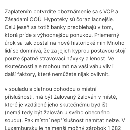
Zaplatením potvrdíte oboznámenie sa s VOP a
Zásadami OOÚ. Hypotéky sú čoraz lacnejšie.
Celú jeseň sa totiž banky predbiehajú v tom,
ktorá príde s výhodnejšou ponukou. Priemerný
úrok sa tak dostal na nové historické min Mnoho
lidí se domnívá, že za jejich kyprou postavou stojí
pouze špatné stravovací návyky a lenost. Ve
skutečnosti ale mohou mít na vaši váhu vliv i
další faktory, které nemůžete nijak ovlivnit.
v souladu s platnou dohodou o místní
příslušnosti, má být žalovaný žalován v místě,
které je vzdálené jeho skutečnému bydlišti
(nemá tedy být žalován u svého obecného
soudu). Pak místní nepříslušnost namítat nelze. V
Luxembursku je najmenší možný zárobok 1 682