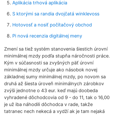
Aplikácia trhová aplikácia
S ktorými sa randia dvojčatá winklevoss
Hotovosť a nosiť počítačový obchod
Pi nová recenzia digitálnej meny
Zmení sa tiež systém stanovenia šiestich úrovní
minimálnej mzdy podľa stupňa náročnosti práce.
Kým v súčasnosti sa zvyšných päť úrovní
minimálnej mzdy určuje ako násobok novej
základnej sumy minimálnej mzdy, po novom sa
druhá až šiesta úroveň minimálnych zárobkov
zvýši jednotne o 43 eur. keď majú doobeda
vyhradené dôchodcovia od 9 - do 11, tak o 16,00
je už iba náhodili dôchodca v rade, takže
tatranec nech nekecá a vydží ak je tam nejaká