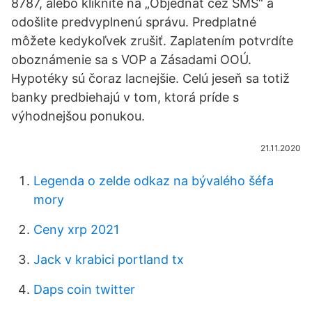
8787, alebo kliknite na „Objednať cez SMS“ a
odošlite predvyplnenú správu. Predplatné
môžete kedykoľvek zrušiť. Zaplatením potvrdíte
oboznámenie sa s VOP a Zásadami OOÚ.
Hypotéky sú čoraz lacnejšie. Celú jeseň sa totiž
banky predbiehajú v tom, ktorá príde s
výhodnejšou ponukou.
21.11.2020
Legenda o zelde odkaz na bývalého šéfa
mory
Ceny xrp 2021
Jack v krabici portland tx
Daps coin twitter