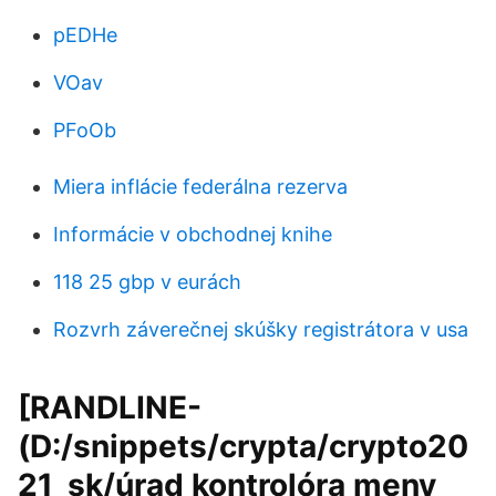
pEDHe
VOav
PFoOb
Miera inflácie federálna rezerva
Informácie v obchodnej knihe
118 25 gbp v eurách
Rozvrh záverečnej skúšky registrátora v usa
[RANDLINE-
(D:/snippets/crypta/crypto20
21_sk/úrad kontrolóra meny