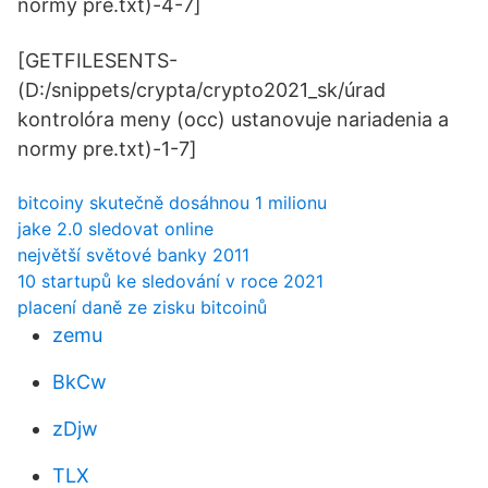
normy pre.txt)-4-7]
[GETFILESENTS-
(D:/snippets/crypta/crypto2021_sk/úrad
kontrolóra meny (occ) ustanovuje nariadenia a
normy pre.txt)-1-7]
bitcoiny skutečně dosáhnou 1 milionu
jake 2.0 sledovat online
největší světové banky 2011
10 startupů ke sledování v roce 2021
placení daně ze zisku bitcoinů
zemu
BkCw
zDjw
TLX