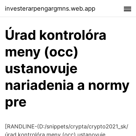
investerarpengargmns.web.app
Úrad kontrolóra
meny (occ)
ustanovuje
nariadenia a normy
pre
[RANDLINE-(D:/snippets/crypta/crypto2021_sk/
úrad kontrolóra meny (occ) ustanovuje