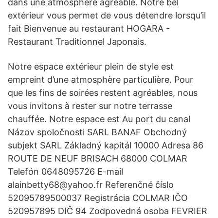
dans une atmosphère agréable. Notre bel
extérieur vous permet de vous détendre lorsqu’il
fait Bienvenue au restaurant HOGARA -
Restaurant Traditionnel Japonais.
Notre espace extérieur plein de style est
empreint d’une atmosphère particulière. Pour
que les fins de soirées restent agréables, nous
vous invitons à rester sur notre terrasse
chauffée. Notre espace est Au port du canal
Názov spoločnosti SARL BANAF Obchodný
subjekt SARL Základný kapitál 10000 Adresa 86
ROUTE DE NEUF BRISACH 68000 COLMAR
Telefón 0648095726 E-mail
alainbetty68@yahoo.fr Referenčné číslo
52095789500037 Registrácia COLMAR IČO
520957895 DIČ 94 Zodpovedná osoba FEVRIER