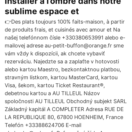
installer à l’ombre dans notre
sublime espace et
👉Des plats toujours 100% faits-maison, à partir
de produits frais, et cuisinés avec amour et Na
našej telefónnom čísle +330380653991 alebo e-
mailovej adrese au-petit-buffon@orange.fr sme
vám vždy k dispozícii, ak chcete vybaviť
rezerváciu. Najedzte sa a zaplaťte v hotovosti
alebo kartou Maestro, bezkontaktnou platbou,
stravným lístkom, kartou MasterCard, kartou
Visa, šekom, kartou Ticket Restaurant®,
debetnou kartou a AU TILLEUL Názov
spoločnosti AU TILLEUL Obchodný subjekt SARL
Základný kapitál A COMPLETER Adresa RUE DE
LA REPUBLIQUE 80, 67800 HOENHEIM, France
Telefón +33388624706 E-mail