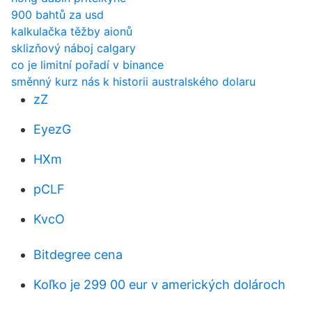
900 bahtů za usd
kalkulačka těžby aionů
sklizňový náboj calgary
co je limitní pořadí v binance
směnný kurz nás k historii australského dolaru
zZ
EyezG
HXm
pCLF
KvcO
Bitdegree cena
Koľko je 299 00 eur v amerických dolároch