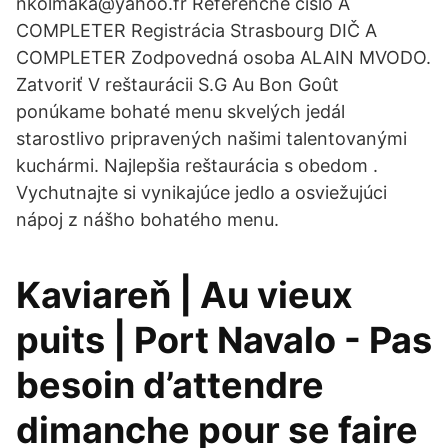
nkolmaka@yahoo.fr Referenčné číslo A
COMPLETER Registrácia Strasbourg DIČ A
COMPLETER Zodpovedná osoba ALAIN MVODO.
Zatvoriť V reštaurácii S.G Au Bon Goût
ponúkame bohaté menu skvelých jedál
starostlivo pripravených našimi talentovanými
kuchármi. Najlepšia reštaurácia s obedom .
Vychutnajte si vynikajúce jedlo a osviežujúci
nápoj z nášho bohatého menu.
Kaviareň | Au vieux
puits | Port Navalo - Pas
besoin d’attendre
dimanche pour se faire