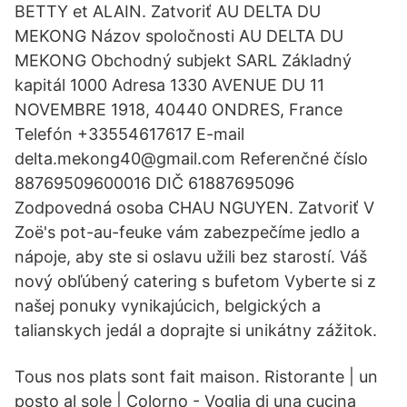
BETTY et ALAIN. Zatvoriť AU DELTA DU
MEKONG Názov spoločnosti AU DELTA DU
MEKONG Obchodný subjekt SARL Základný
kapitál 1000 Adresa 1330 AVENUE DU 11
NOVEMBRE 1918, 40440 ONDRES, France
Telefón +33554617617 E-mail
delta.mekong40@gmail.com Referenčné číslo
88769509600016 DIČ 61887695096
Zodpovedná osoba CHAU NGUYEN. Zatvoriť V
Zoë's pot-au-feuke vám zabezpečíme jedlo a
nápoje, aby ste si oslavu užili bez starostí. Váš
nový obľúbený catering s bufetom Vyberte si z
našej ponuky vynikajúcich, belgických a
talianskych jedál a doprajte si unikátny zážitok.
Tous nos plats sont fait maison. Ristorante | un
posto al sole | Colorno - Voglia di una cucina