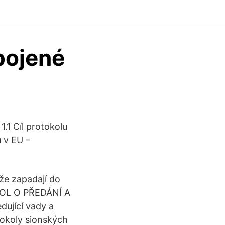
pojené
.1 Cíl protokolu
 v EU –
 že zapadají do
OKOL O PŘEDÁNÍ A
dující vady a
tokoly sionských