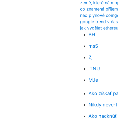
země, které nám op
co znamená příjem
neo plynové coing
google trend v čas
jak vydělat ethere
BH
msS
Zj
iTNU
MJe
Ako získať p
Nikdy nevert
Ako hacknúť 