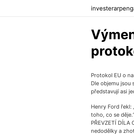
investerarpen
Výmen
protok
Protokol EU o na
Dle objemu jsou 
představují asi j
Henry Ford řekl: 
toho, co se děje
PŘEVZETÍ DÍLA Ob
nedodělky a zhot