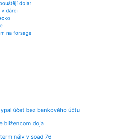
ouštějí dolar
 v dárci
ecko
e
um na forsage
aypal účet bez bankového účtu
e blížencom doja
terminály v spad 76