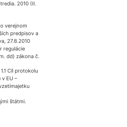
redia. 2010 (II.
 o verejnom
ších predpisov a
va, 27.8.2010
r regulácie
sm. dd) zákona č.
.1 Cíl protokolu
 v EU –
vzetímajetku
ými štátmi.