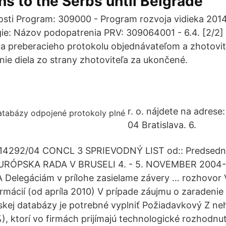
s to the Serbs until Belgrade
tosti Program: 309000 - Program rozvoja vidieka 20
gie: Názov podopatrenia PRV: 309064001 - 6.4. [2/2]
a preberacieho protokolu objednávateľom a zhotovi
ie diela zo strany zhotoviteľa za ukončené.
r. o. nájdete na adrese
04 Bratislava. 6.
14292/04 CONCL 3 SPRIEVODNÝ LIST od:: Predsedn
 EURÓPSKA RADA V BRUSELI 4. - 5. NOVEMBER 2004
elegáciám v prílohe zasielame závery … rozhovor
ormácií (od apríla 2010) V prípade záujmu o zaraden
pskej databázy je potrebné vyplniť Požiadavkový Z ne
%), ktorí vo firmách prijímajú technologické rozhodnu