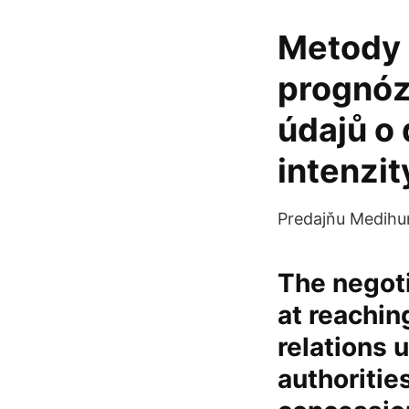
Metody 
prognóz
údajů o
intenzit
Predajňu Medihum,
The negot
at reachi
relations 
authorities