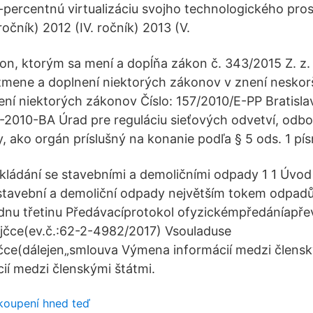
percentnú virtualizáciu svojho technologického prost
 ročník) 2012 (IV. ročník) 2013 (V.
n, ktorým sa mení a dopĺňa zákon č. 343/2015 Z. z.
zmene a doplnení niektorých zákonov v znení neskor
ní niektorých zákonov Číslo: 157/2010/E-PP Bratisla
6-2010-BA Úrad pre reguláciu sieťových odvetví, odbo
y, ako orgán príslušný na konanie podľa § 5 ods. 1 pí
kládání se stavebními a demoličními odpady 1 1 Úvod 1
stavební a demoliční odpady největším tokem odpadů
jednu třetinu Předávacíprotokol ofyzickémpředáníapře
čce(ev.č.:62-2-4982/2017) Vsouladuse
ce(dálejen„smlouva Výmena informácií medzi člensk
í medzi členskými štátmi.
akoupení hned teď