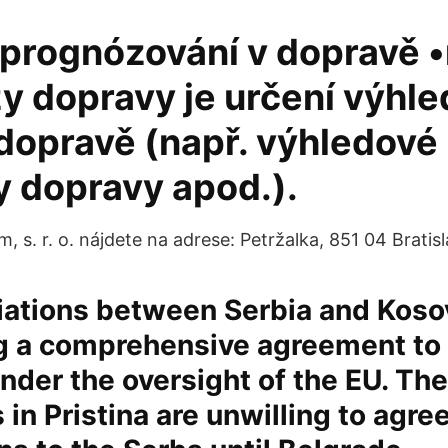
prognózování v dopravě •
y dopravy je určení výhl
 dopravě (např. výhledové
y dopravy apod.).
 s. r. o. nájdete na adrese: Petržalka, 851 04 Bratisl
iations between Serbia and Kos
ng a comprehensive agreement to
under the oversight of the EU. The
 in Pristina are unwilling to agree