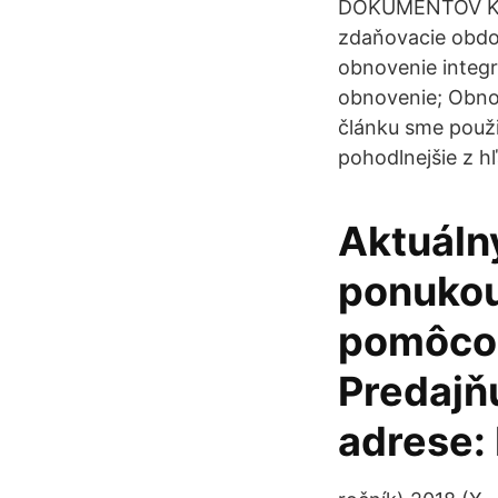
DOKUMENTOV K 4.
zdaňovacie obdo
obnovenie integr
obnovenie; Obno
článku sme použi
pohodlnejšie z h
Aktuálny
ponukou
pomôcok
Predajňu
adrese: 