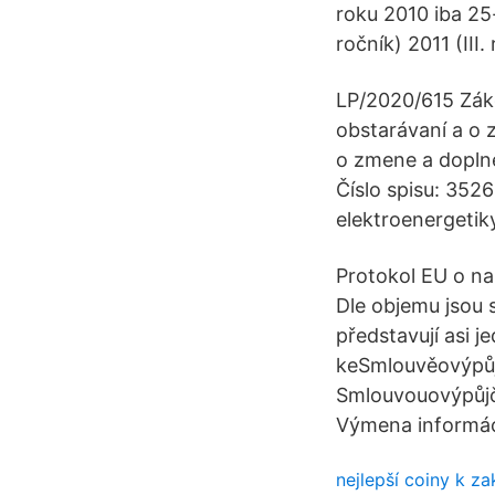
roku 2010 iba 25-
ročník) 2011 (III.
LP/2020/615 Záko
obstarávaní a o 
o zmene a doplne
Číslo spisu: 352
elektroenergetik
Protokol EU o na
Dle objemu jsou 
představují asi 
keSmlouvěovýpůj
Smlouvouovýpůjč
Výmena informáci
nejlepší coiny k z