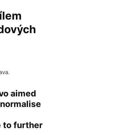
ílem
edových
ava.
ovo aimed
 normalise
 to further