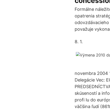
concession
Formálne náleži
opatrenia straté
odovzdávacieho 
považuje vykonan
8. 1.
novembra 2004 
Delegácie Vec:
PREDSEDNÍCTVA D
skúseností a inf
profi lu do euró
väčšina ľudí (86