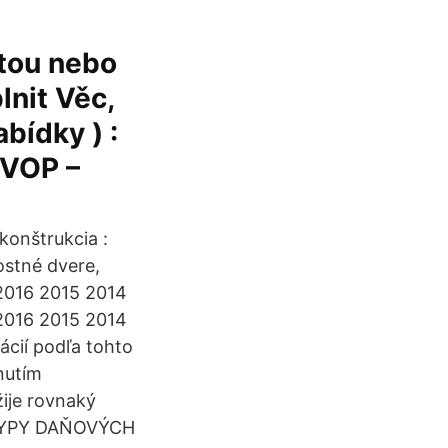
tou nebo
lnit Věc,
bídky ) :
 VOP –
konštrukcia :
ostné dvere,
2016 2015 2014
2016 2015 2014
cií podľa tohto
nutím
žije rovnaký
É TYPY DAŇOVÝCH