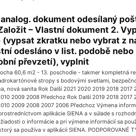
 analog. dokument odesílaný poš
Založit – Vlastní dokument 2. Vyp
p (vypsat zkratku nebo vybrat z na
tní odesláno v list. podobě nebo
obní převzetí), vyplnit
plocha 60,6 m2 - 13. poschodie - takmer kompletná re
adrokartónové stropy s bodovými svetlami, bezpečn
a, nová sanita Rok Další 2021 2020 2019 2018 2017 
2010 2009 2008 Předchoz Rok Další 2019 2018 2017 
2010 2009 2008 2007 2006 Předchoz Výmena informá
prostredníctvom aplikácie SIENA a v súlade s rozhod
žiadosti o informácie a pri výmene informácií sa pou
, ktorý sa používa v aplikácii SIENA. PODPOROVAN