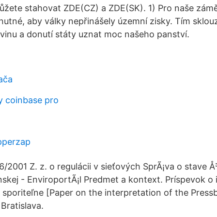
ůžete stahovat ZDE(CZ) a ZDE(SK). 1) Pro naše zámě
tné, aby války nepřinášely územní zisky. Tím sklou
inu a donutí státy uznat moc našeho panství.
kača
y coinbase pro
pperzap
6/2001 Z. z. o regulácii v sieťových SprÃ¡va o stav
nskej - EnviroportÃ¡l Predmet a kontext. Príspevok o 
 sporiteľne [Paper on the interpretation of the Pres
 Bratislava.