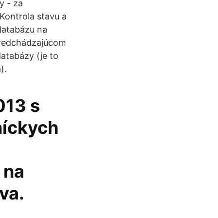
y - za
Kontrola stavu a
databázu na
predchádzajúcom
atabázy (je to
).
013 s
níckych
 na
va.