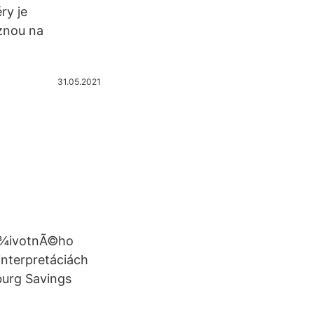
ry je
znou na
31.05.2021
e Å¾ivotnÃ©ho
interpretáciách
sburg Savings