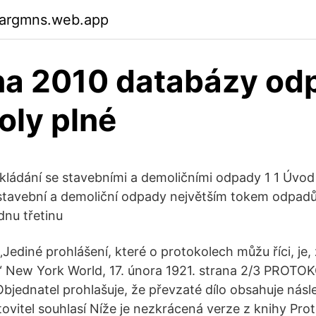
gargmns.web.app
a 2010 databázy od
oly plné
kládání se stavebními a demoličními odpady 1 1 Úvod 1
stavební a demoliční odpady největším tokem odpadů
ednu třetinu
„Jediné prohlášení, které o protokolech můžu říci, je,
.“ New York World, 17. února 1921. strana 2/3 PROT
jednatel prohlašuje, že převzaté dílo obsahuje násle
ovitel souhlasí Níže je nezkrácená verze z knihy Pro