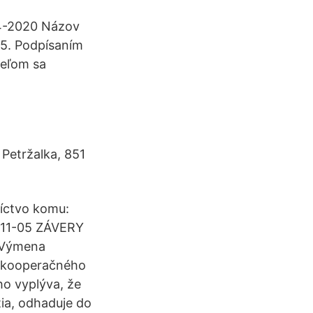
14-2020 Názov
 5. Podpísaním
teľom sa
: Petržalka, 851
íctvo komu:
-11-05 ZÁVERY
 Výmena
ie kooperačného
ho vyplýva, že
tia, odhaduje do