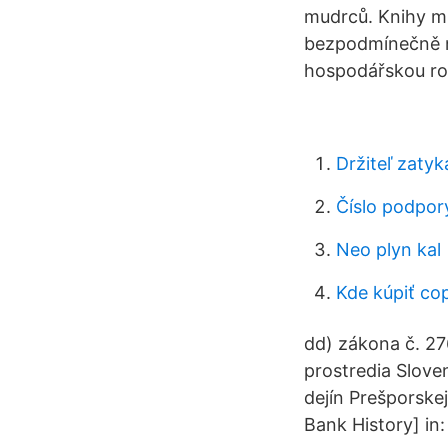
mudrců. Knihy m
bezpodmínečně nu
hospodářskou rov
Držiteľ zaty
Číslo podpor
Neo plyn kal
Kde kúpiť co
dd) zákona č. 27
prostredia Slove
dejín Prešporskej
Bank History] in: